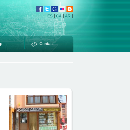
|
|
|
ES
CA
AR
p
Contact