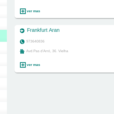
ver mas
Frankfurt Aran
973640836
Avd.Pas d’Arró, 36. Vielha
ver mas