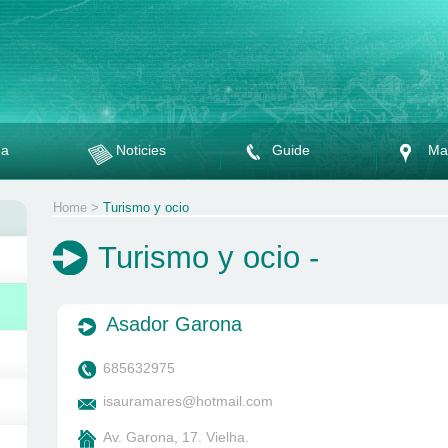
da
Noticies
Guide
Ma
Home
>
Turismo y ocio
Turismo y ocio -
Asador Garona
685632975
isauramares@hotmail.com
Av. Garona, 17. Vielha.