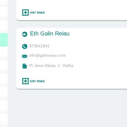
ver mas
Eth Galin Reiau
973641941
info@galinreiau.com
Pl. dera Glèisa, 2. Vielha
ver mas