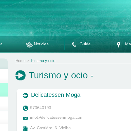
da
Noticies
Guide
Ma
Home
>
Turismo y ocio
Turismo y ocio -
Delicatessen Moga
973640193
info@delicatessenmoga.com
Av. Castièro, 6. Vielha