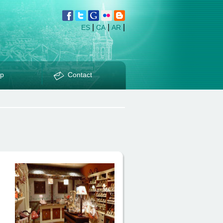
|
|
|
ES
CA
AR
p
Contact