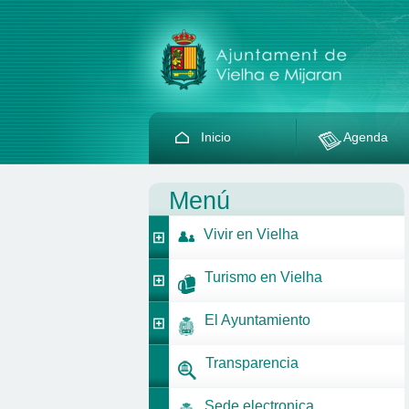
Inicio
Agenda
Menú
Vivir en Vielha
Turismo en Vielha
El Ayuntamiento
Transparencia
Sede electronica