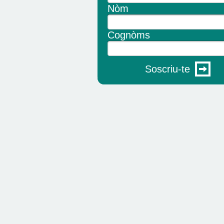
Nòm
Cognòms
Soscriu-te