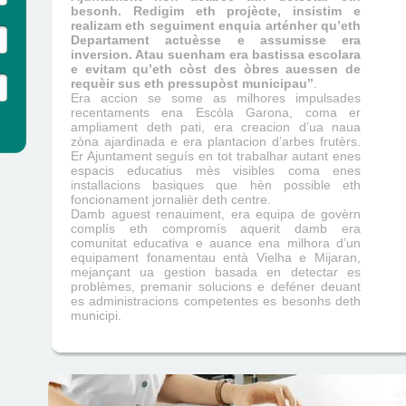
besonh. Redigim eth projècte, insistim e
realizam eth seguiment enquia arténher qu’eth
Departament actuèsse e assumisse era
inversion. Atau suenham era bastissa escolara
e evitam qu’eth còst des òbres auessen de
requèir sus eth pressupòst municipau”
.
Era accion se some as milhores impulsades
recentaments ena Escòla Garona, coma er
ampliament deth pati, era creacion d’ua naua
zòna ajardinada e era plantacion d’arbes frutèrs.
Er Ajuntament seguís en tot trabalhar autant enes
espacis educatius mès visibles coma enes
installacions basiques que hèn possible eth
foncionament jornalièr deth centre.
Damb aguest renauiment, era equipa de govèrn
complís eth compromís aquerit damb era
comunitat educativa e auance ena milhora d’un
equipament fonamentau entà Vielha e Mijaran,
mejançant ua gestion basada en detectar es
problèmes, premanir solucions e deféner deuant
es administracions competentes es besonhs deth
municipi.