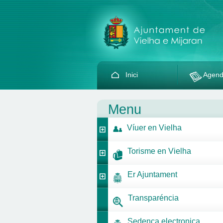
Inici
Agen
Menu
Víuer en Vielha
Torisme en Vielha
Er Ajuntament
Transparéncia
Sedença electronica