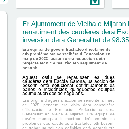
Er Ajuntament de Vielha e Mijaran 
renauiment des caudères dera Es
inversion dera Generalitat de 98.3
Era equipa de govèrn trasladèc dirèctaments
eth problèma ara conselhèra d’Educacion en
març de 2025, assumic era redaccion deth
projècte tecnic e realizèc eth seguiment de
besonh
Aguest ostiu se renauissen es dues
caudères dera Escòla Garona, ua accion de
besonh entà solucionar definitiuaments es
panes e incidéncies qu’aguestes equipes
acumulauen des de hège ans.
Era origina d’aguesta accion se remonte a març
de 2025, pendent era visita dera conselhèra
d’Educacion e Formacion Professionau dera
Generalitat en Vielha e Mijaran. Era equipa de
govèrn municipau li mostrèc dirèctaments es
problèmes des caudères e trasladèc eth besonh
de trobar ua solucion definitiva entà garantir eth