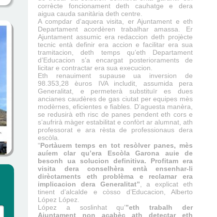
corrècte foncionament deth cauhatge e dera
aigua cauda sanitària deth centre.
A compdar d’aquera visita, er Ajuntament e eth
Departament acordèren trabalhar amassa. Er
Ajuntament assumic era redaccion deth projècte
tecnic entà definir era accion e facilitar era sua
tramitacion, deth temps qu’eth Departament
d’Educacion s’a encargat posterioraments de
licitar e contractar era sua execucion.
Eth renauiment supause ua inversion de
98.353,28 èuros IVA includit, assumida pera
Generalitat, e permeterà substituïr es dues
ancianes caudères de gas ciutat per equipes mès
modèrnes, eficientes e fiables. D’aguesta manèra,
se redusirà eth risc de panes pendent eth cors e
s’aufrirà màger estabilitat e confòrt ar alumnat, ath
professorat e ara rèsta de professionaus dera
escòla.
“
Portàuem temps en tot resòlver panes, mès
auíem clar qu’era Escòla Garona auie de
besonh ua solucion definitiva. Profitam era
visita dera conselhèra entà ensenhar-li
dirèctaments eth problèma e reclamar era
implicacion dera Generalitat”
, a explicat eth
tinent d’alcalde e còsso d’Educacion, Alberto
López López.
López a soslinhat qu’
”eth trabalh der
Ajuntament non acabèc ath detectar eth