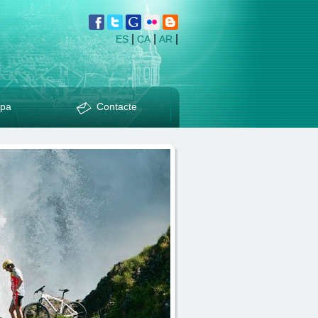
|
|
|
ES
CA
AR
pa
Contacte