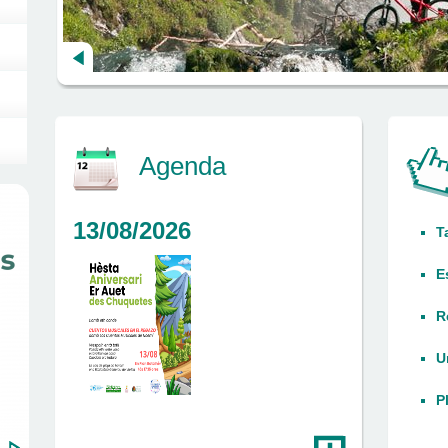
Agenda
13/08/2026
T
E
R
U
P