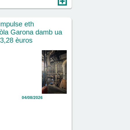
impulse eth
còla Garona damb ua
53,28 èuros
04/08/2026