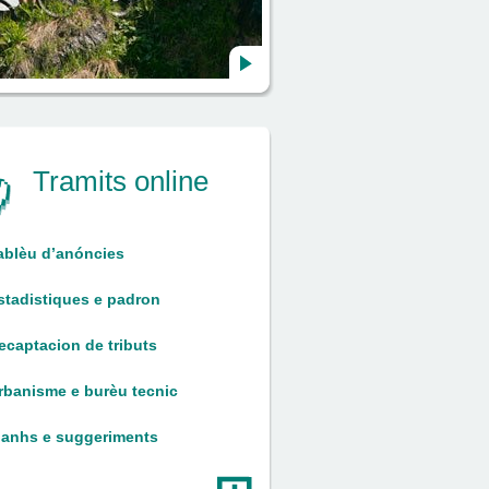
Tramits online
ablèu d’anóncies
stadistiques e padron
ecaptacion de tributs
rbanisme e burèu tecnic
lanhs e suggeriments