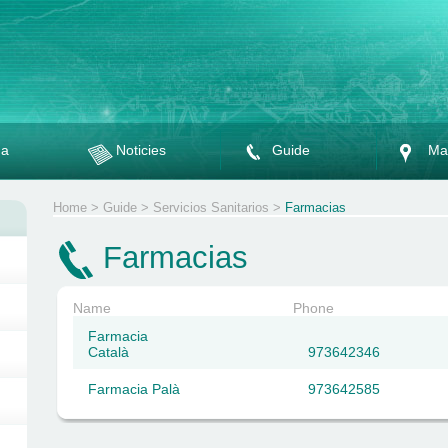
da
Noticies
Guide
Ma
Home
>
Guide
>
Servicios Sanitarios
>
Farmacias
Farmacias
Name
Phone
Farmacia
Català
973642346
Farmacia Palà
973642585