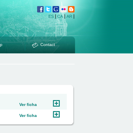
|
|
|
ES
CA
AR
p
Contact
Ver ficha
Ver ficha