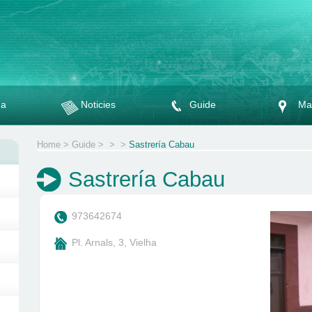
da
Noticies
Guide
Ma
Home
>
Guide
>
>
>
Sastrería Cabau
Sastrería Cabau
973642674
Pl. Arnals, 3, Vielha