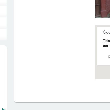
This
corr
D