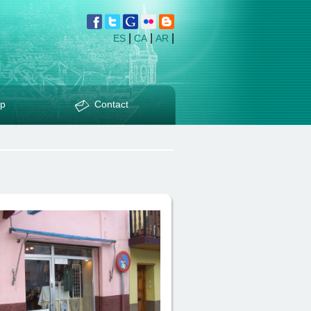
|
|
|
ES
CA
AR
p
Contact