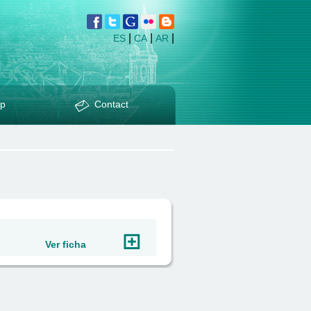
|
|
|
ES
CA
AR
p
Contact
Ver ficha