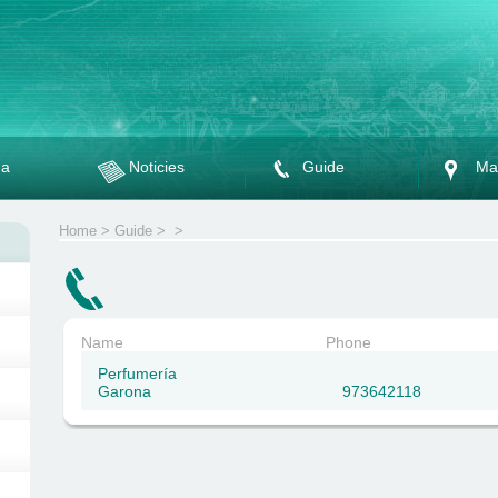
da
Noticies
Guide
Ma
Home
>
Guide
>
>
Name
Phone
Perfumería
Garona
973642118