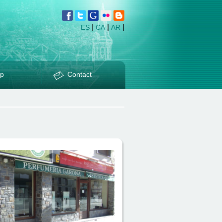
|
|
|
ES
CA
AR
p
Contact