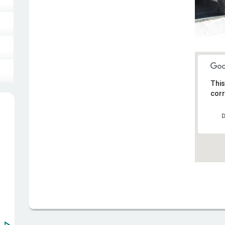
This
corr
D