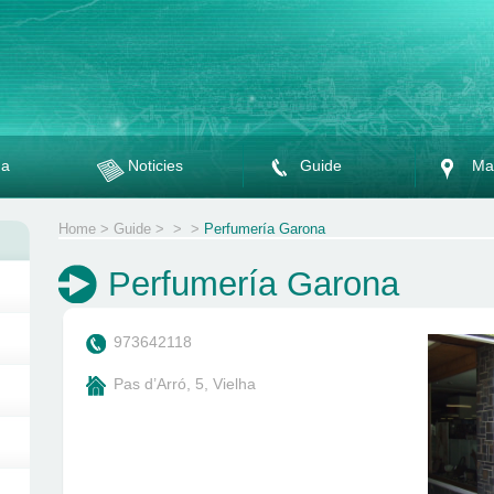
da
Noticies
Guide
Ma
Home
>
Guide
>
>
>
Perfumería Garona
Perfumería Garona
973642118
Pas d’Arró, 5, Vielha