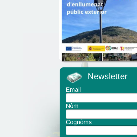
Newsletter
Email
Nòm
Cognòms