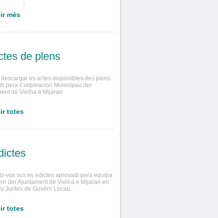
ir mès
ctes de plens
o descargar es actes disponibles des plens
di pera Corporacion Municipau der
ent de Vielha e Mijaran
ir totes
dictes
tz-vos sus es edictes aprovadi pera equipa
rn der Ajuntament de Vielha e Mijaran en
/o Juntes de Govèrn Locau.
ir totes