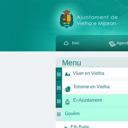
Inici
Agen
Menu
Víuer en Vielha
Torisme en Vielha
Er Ajuntament
Govèrn
Eth Baile