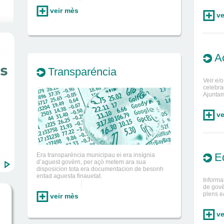
veir mès
ve
A
Transparéncia
Veir e/
celebra
Ajuntam
ve
E
Era transparéncia municipau ei era insígnia
d’aguest govèrn, per açò metem ara sua
disposicion tota era documentacion de besonh
entad aguesta finauetat.
Informa
de govè
plens e
veir mès
ve