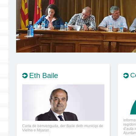
Eth Baile
C
Informa
regidor
Carta de benvenguda, der Baile deth municipi de
d’auta 
Vielha e Mijaran.
Ajuntam