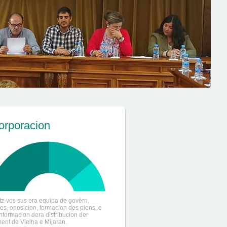
orporacion
tz-vos sus era equipa de govèrn,
ies, oposicion, formacion des plens, e
informacion dera distribucion der
ent de Vielha e Mijaran.