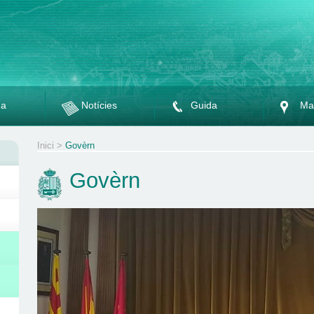
da
Notícies
Guida
Ma
Inici
>
Govèrn
Govèrn