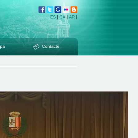
|
|
|
ES
CA
AR
pa
Contacte