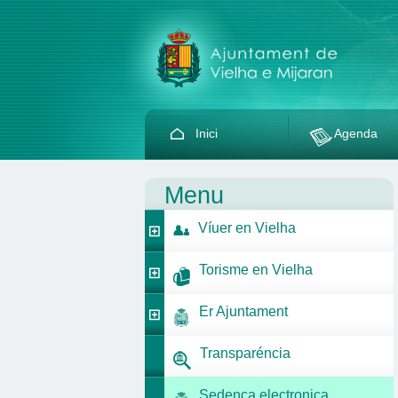
Inici
Agenda
Menu
Víuer en Vielha
Torisme en Vielha
Er Ajuntament
Transparéncia
Sedença electronica