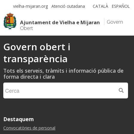
vielha-mijaran.org
Atenció ciutadana
CATALÀ
ESPAÑOL
Govern
Ajuntament de Vielha e Mijaran
Obert
Govern obert i
transparència
Tots els serveis, tràmits i informació pública de
forma directa i clara
Destaquem
Convocatòries de personal