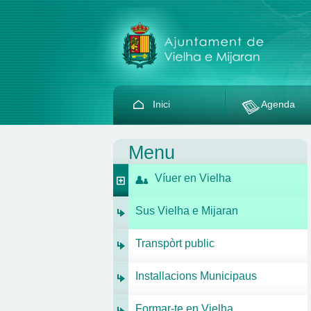
Inici
Agenda
Menu
Víuer en Vielha
Sus Vielha e Mijaran
Transpòrt public
Installacions Municipaus
Formar-te en Vielha