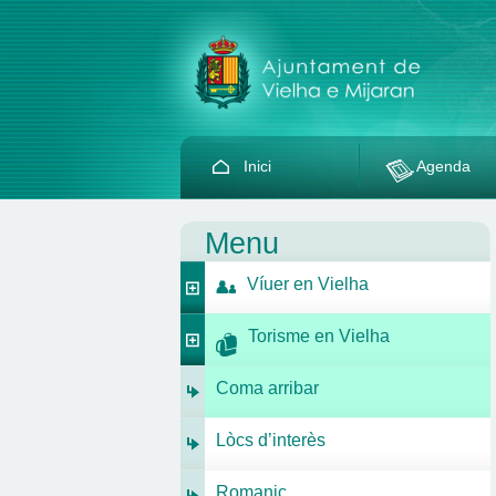
Inici
Agenda
Menu
Víuer en Vielha
Torisme en Vielha
Coma arribar
Lòcs d’interès
Romanic