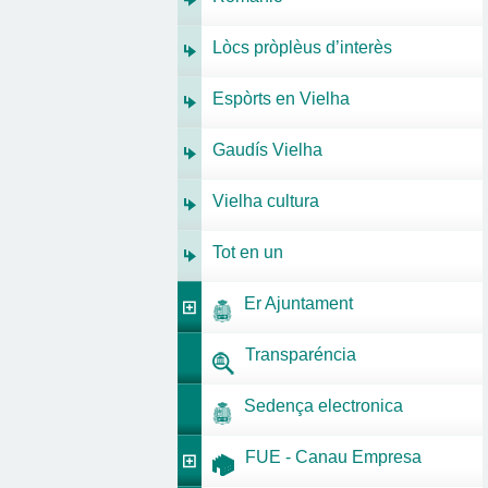
Lòcs pròplèus d’interès
Espòrts en Vielha
Gaudís Vielha
Vielha cultura
Tot en un
Er Ajuntament
Transparéncia
Sedença electronica
FUE - Canau Empresa