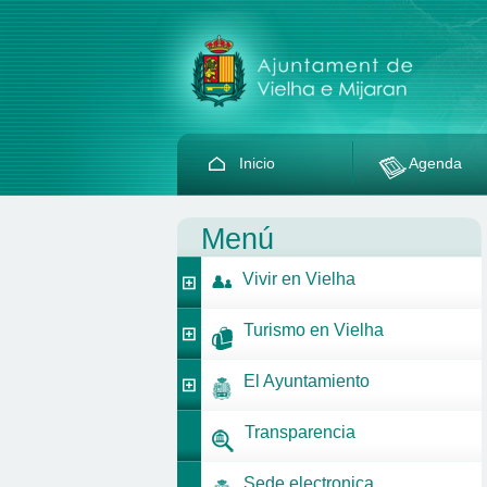
Inicio
Agenda
Menú
Vivir en Vielha
Turismo en Vielha
El Ayuntamiento
Transparencia
Sede electronica