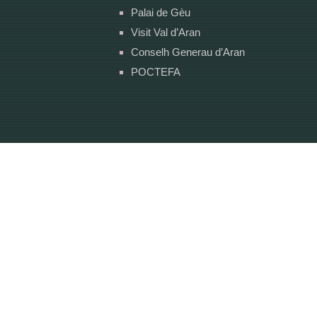
Palai de Gèu
Visit Val d’Aran
Conselh Generau d’Aran
POCTEFA