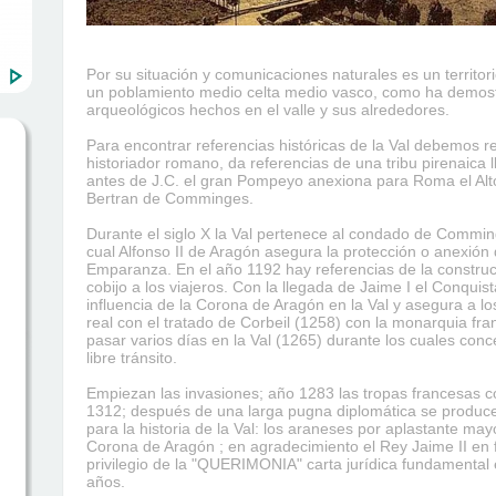
Por su situación y comunicaciones naturales es un territor
un poblamiento medio celta medio vasco, como ha demostr
arqueológicos hechos en el valle y sus alrededores.
Para encontrar referencias históricas de la Val debemos re
historiador romano, da referencias de una tribu pirenaica 
antes de J.C. el gran Pompeyo anexiona para Roma el Alto 
Bertran de Comminges.
Durante el siglo X la Val pertenece al condado de Comming
cual Alfonso II de Aragón asegura la protección o anexión d
Emparanza. En el año 1192 hay referencias de la construcc
cobijo a los viajeros. Con la llegada de Jaime I el Conqui
influencia de la Corona de Aragón en la Val y asegura a l
real con el tratado de Corbeil (1258) con la monarquia fra
pasar varios días en la Val (1265) durante los cuales conce
libre tránsito.
Empiezan las invasiones; año 1283 las tropas francesas co
1312; después de una larga pugna diplomática se produce
para la historia de la Val: los araneses por aplastante ma
Corona de Aragón ; en agradecimiento el Rey Jaime II en 
privilegio de la "QUERIMONIA" carta jurídica fundamental
años.