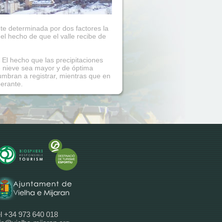
nte determinada por dos factores la
r el hecho de que el valle recibe de
. El hecho que las precipitaciones
 nieve sea mayor y de óptima
umbran a registrar, mientras que en
berante.
l +34 973 640 018