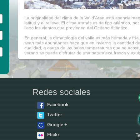
La originalidad del clima de la Val d’Aran está esencialme
latitud y el relieve. El clima aranés es de tipo atlántico, po
lleno los vientos que provienen del Océano Atlántico.
En general, la climatología del valle es más húmeda y fría
sean más abundantes hace que en invierno la cantidad de
cualidad, a causa de las bajas temperaturas que se acost
verano se puede disfrutar de una naturaleza fresca y exu
Redes sociales
Facebook
Twitter
Google +
Flickr
Te