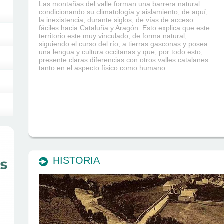
Las montañas del valle forman una barrera natural
condicionando su climatología y aislamiento, de aquí,
la inexistencia, durante siglos, de vías de acceso
fáciles hacia Cataluña y Aragón. Esto explica que este
territorio este muy vinculado, de forma natural,
siguiendo el curso del río, a tierras gasconas y posea
una lengua y cultura occitanas y que, por todo esto,
presente claras diferencias con otros valles catalanes
tanto en el aspecto físico como humano.
HISTORIA