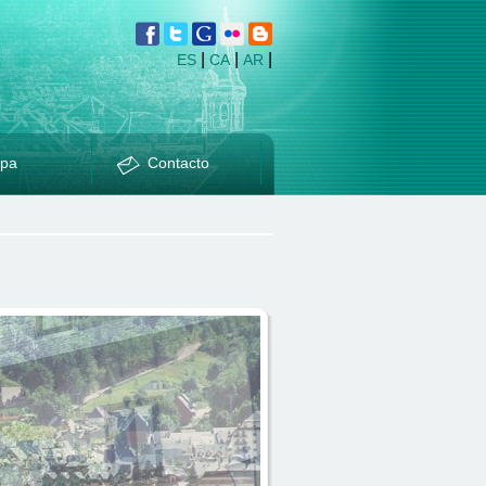
|
|
|
ES
CA
AR
pa
Contacto