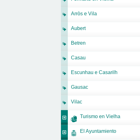
Arròs e Vila
Aubert
Betren
Casau
Escunhau e Casarilh
Gausac
Vilac
Turismo en Vielha
El Ayuntamiento