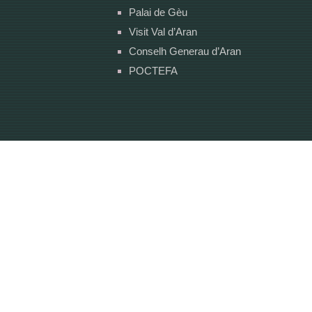
Palai de Gèu
Visit Val d’Aran
Conselh Generau d’Aran
POCTEFA