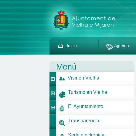
Inicio
Agenda
Menú
Vivir en Vielha
Turismo en Vielha
El Ayuntamiento
Transparencia
Sede electronica