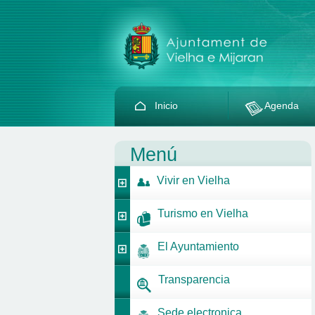
Inicio
Agenda
Menú
Vivir en Vielha
Turismo en Vielha
El Ayuntamiento
Transparencia
Sede electronica