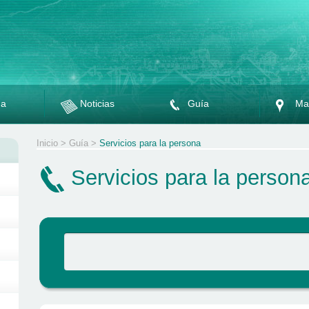
da
Noticias
Guía
Ma
Inicio
>
Guía
>
Servicios para la persona
Servicios para la person