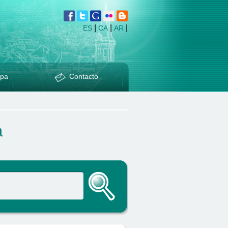
|
|
|
ES
CA
AR
pa
Contacto
a