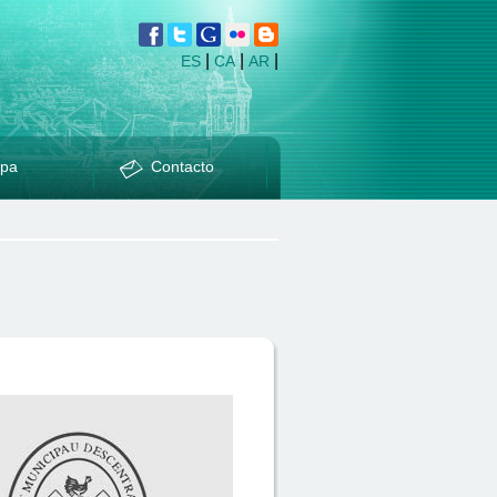
|
|
|
ES
CA
AR
pa
Contacto