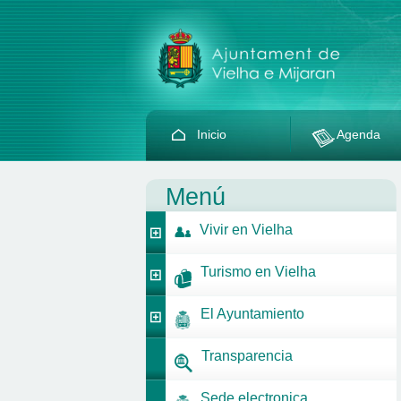
Inicio
Agenda
Menú
Vivir en Vielha
Turismo en Vielha
El Ayuntamiento
Transparencia
Sede electronica