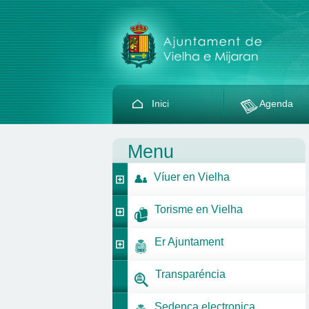
Inici
Agenda
Menu
Víuer en Vielha
Torisme en Vielha
Er Ajuntament
Transparéncia
Sedença electronica