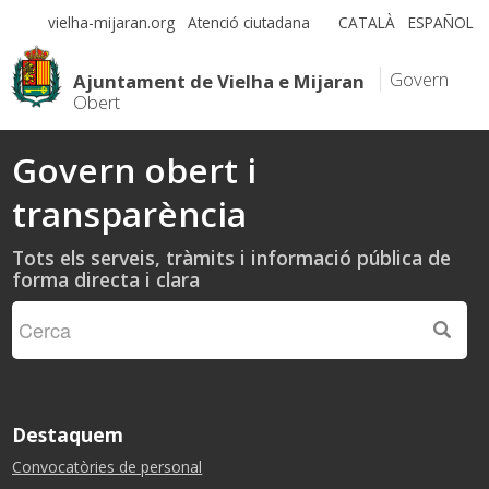
vielha-mijaran.org
Atenció ciutadana
CATALÀ
ESPAÑOL
Govern
Ajuntament de Vielha e Mijaran
Obert
Govern obert i
transparència
Tots els serveis, tràmits i informació pública de
forma directa i clara
Destaquem
Convocatòries de personal