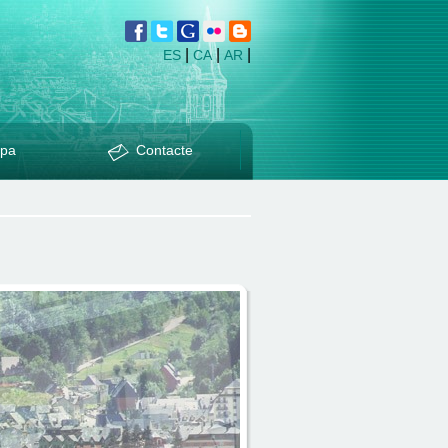
|
|
|
ES
CA
AR
pa
Contacte