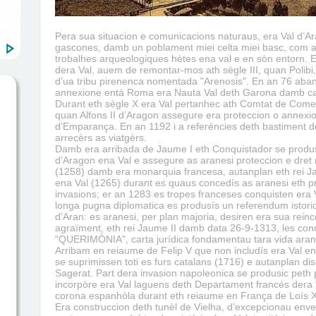
Pera sua situacion e comunicacions naturaus, era Val d’Ara
gascones, damb un poblament miei celta miei basc, com a
trobalhes arqueologiques hètes ena val e en sòn entorn. En
dera Val, auem de remontar-mos ath sègle III, quan Polibi,
d’ua tribu pirenenca nomentada "Arenosis". En an 76 aba
annexione entà Roma era Nauta Val deth Garona damb ca
Durant eth sègle X era Val pertanhec ath Comtat de Come
quan Alfons II d’Aragon assegure era proteccion o annexio
d’Emparança. En an 1192 i a referéncies deth bastiment de
arrecèrs as viatgèrs.
Damb era arribada de Jaume I eth Conquistador se produsi
d’Aragon ena Val e assegure as aranesi proteccion e dret 
(1258) damb era monarquia francesa, autanplan eth rei J
ena Val (1265) durant es quaus concedís as aranesi eth pri
invasions; er an 1283 es tropes franceses conquisten era
longa pugna diplomatica es produsís un referendum istoric 
d’Aran: es aranesi, per plan majoria, desiren era sua rei
agraïment, eth rei Jaume II damb data 26-9-1313, les conce
"QUERIMÒNIA", carta jurídica fondamentau tara vida aran
Arribam en reiaume de Felip V que non includís era Val e
se suprimissen toti es furs catalans (1716) e autanplan di
Sagerat. Part dera invasion napoleonica se produsic peth
incorpòre era Val laguens deth Departament francés dera 
corona espanhòla durant eth reiaume en França de Loís X
Era construccion deth tunèl de Vielha, d’excepcionau en