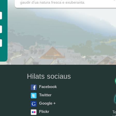
gaudir d’ua natura fresca e exuberanta.
Hilats sociaus
Facebook
Twitter
Google +
Flickr
Te