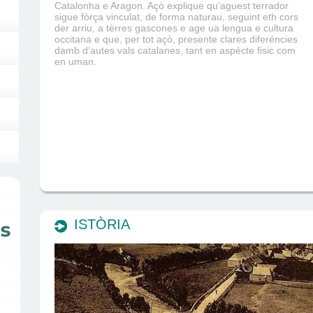
Catalonha e Aragon. Açò explique qu’aguest terrador
sigue fòrça vinculat, de forma naturau, seguint eth cors
der arriu, a tèrres gascones e age ua lengua e cultura
occitana e que, per tot açò, presente clares diferéncies
damb d’autes vals catalanes, tant en aspècte fisic com
en uman.
ISTÒRIA