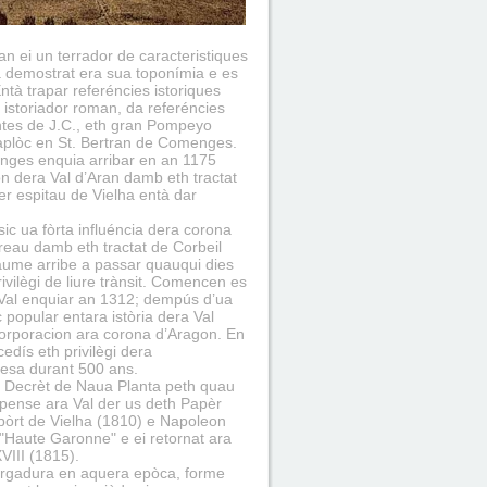
n ei un terrador de caracteristiques
 demostrat era sua toponímia e es
tà trapar referéncies istoriques
 istoriador roman, da referéncies
ntes de J.C., eth gran Pompeyo
plòc en St. Bertran de Comenges.
nges enquia arribar en an 1175
n dera Val d’Aran damb eth tractat
r espitau de Vielha entà dar
c ua fòrta influéncia dera corona
reau damb eth tractat de Corbeil
aume arribe a passar quauqui dies
vilègi de liure trànsit. Comencen es
 Val enquiar an 1312; dempús d’ua
popular entara istòria dera Val
ncorporacion ara corona d’Aragon. En
dís eth privilègi dera
esa durant 500 ans.
n Decrèt de Naua Planta peth quau
spense ara Val der us deth Papèr
 pòrt de Vielha (1810) e Napoleon
"Haute Garonne" e ei retornat ara
VIII (1815).
vergadura en aquera epòca, forme