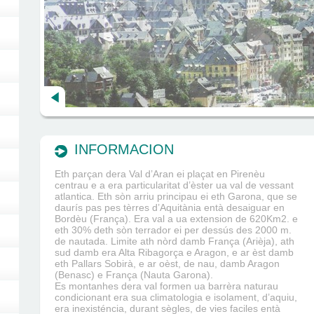
INFORMACION
Eth parçan dera Val d’Aran ei plaçat en Pirenèu
centrau e a era particularitat d’èster ua val de vessant
atlantica. Eth sòn arriu principau ei eth Garona, que se
daurís pas pes tèrres d’Aquitània entà desaiguar en
Bordèu (França). Era val a ua extension de 620Km2. e
eth 30% deth sòn terrador ei per dessús des 2000 m.
de nautada. Limite ath nòrd damb França (Arièja), ath
sud damb era Alta Ribagorça e Aragon, e ar èst damb
eth Pallars Sobirà, e ar oèst, de nau, damb Aragon
(Benasc) e França (Nauta Garona).
Es montanhes dera val formen ua barrèra naturau
condicionant era sua climatologia e isolament, d’aquiu,
era inexisténcia, durant sègles, de vies faciles entà