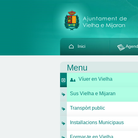
Inici
Agen
Menu
Víuer en Vielha
Sus Vielha e Mijaran
Transpòrt public
Installacions Municipaus
Formar-te en Vielha