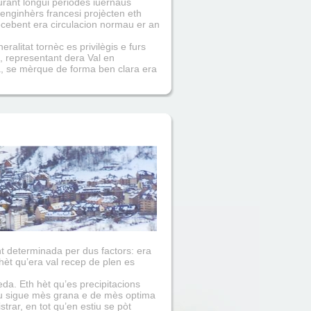
durant longui periòdes iuernaus
nginhèrs francesi projècten eth
cebent era circulacion normau er an
alitat tornèc es privilègis e furs
, representant dera Val en
a, se mèrque de forma ben clara era
nt determinada per dus factors: era
r hèt qu’era val recep de plen es
da. Eth hèt qu’es precipitacions
èu sigue mès grana e de mès optima
trar, en tot qu’en estiu se pòt