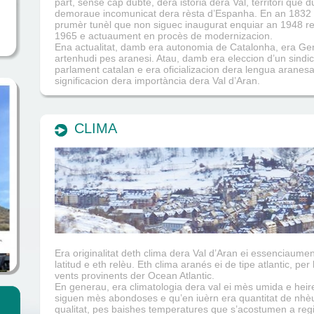
part, sense cap dubte, dera istòria dera Val, territòri que 
demoraue incomunicat dera rèsta d’Espanha. En an 1832 e
prumèr tunèl que non siguec inaugurat enquiar an 1948 re
1965 e actuaument en procès de modernizacion.
Ena actualitat, damb era autonomia de Catalonha, era Gener
artenhudi pes aranesi. Atau, damb era eleccion d’un sindic
parlament catalan e era oficializacion dera lengua aranes
significacion dera importància dera Val d’Aran.
CLIMA
Era originalitat deth clima dera Val d’Aran ei essenciaume
latitud e eth relèu. Eth clima aranés ei de tipe atlantic, pe
vents provinents der Ocean Atlantic.
En generau, era climatologia dera val ei mès umida e heire
siguen mès abondoses e qu’en iuèrn era quantitat de nh
qualitat, pes baishes temperatures que s’acostumen a regis