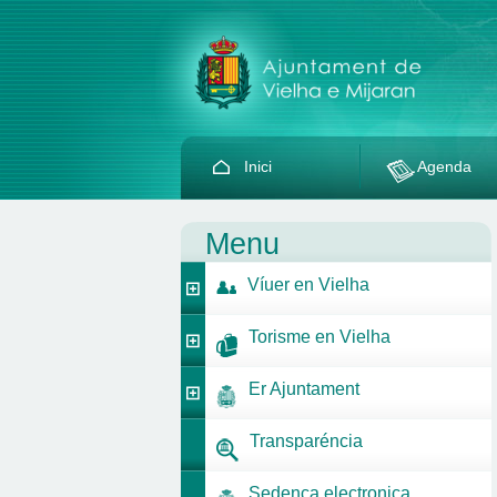
Inici
Agenda
Menu
Víuer en Vielha
Torisme en Vielha
Er Ajuntament
Transparéncia
Sedença electronica