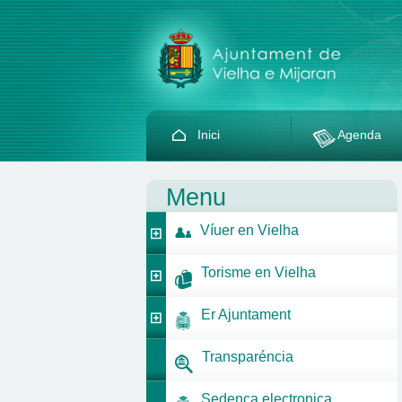
Inici
Agenda
Menu
Víuer en Vielha
Torisme en Vielha
Er Ajuntament
Transparéncia
Sedença electronica