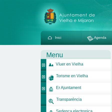
Inici
Agenda
Menu
Víuer en Vielha
Torisme en Vielha
Er Ajuntament
Transparéncia
Sedença electronica