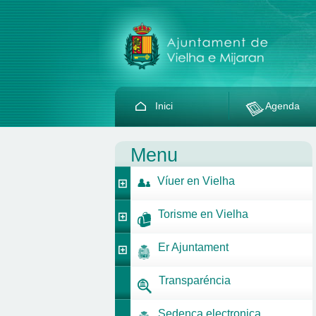
Inici
Agenda
Menu
Víuer en Vielha
Torisme en Vielha
Er Ajuntament
Transparéncia
Sedença electronica