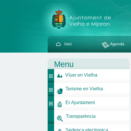
Inici
Agenda
Menu
Víuer en Vielha
Torisme en Vielha
Er Ajuntament
Transparéncia
Sedença electronica