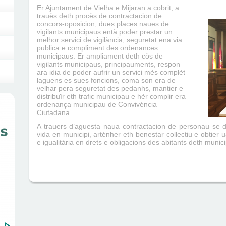
Er Ajuntament de Vielha e Mijaran a cobrit, a
trauès deth procès de contractacion de
concors-oposicion, dues places naues de
vigilants municipaus entà poder prestar un
melhor servici de vigilància, seguretat ena via
publica e compliment des ordenances
municipaus. Er ampliament deth còs de
vigilants municipaus, principauments, respon
ara idia de poder aufrir un servici mès complèt
laguens es sues foncions, coma son era de
velhar pera seguretat des pedanhs, mantier e
distribuïr eth trafic municipau e hèr complir era
ordenança municipau de Convivéncia
Ciutadana.
A trauers d’aguesta naua contractacion de personau se 
vida en municipi, arténher eth benestar collectiu e obtier
e igualitària en drets e obligacions des abitants deth munici