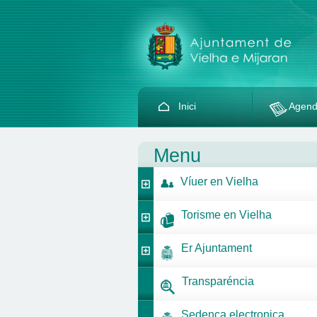
Inici
Agen
Menu
Víuer en Vielha
Torisme en Vielha
Er Ajuntament
Transparéncia
Sedença electronica