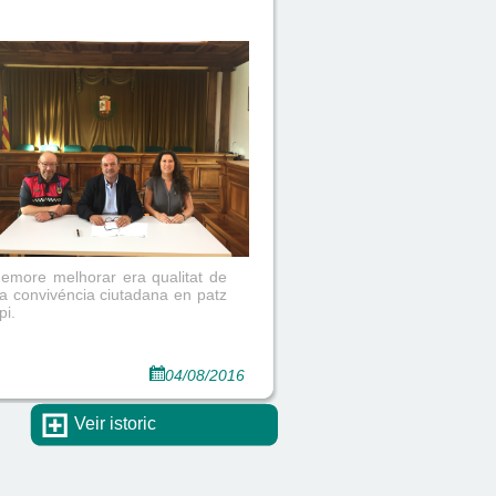
demore melhorar era qualitat de
 ua convivéncia ciutadana en patz
pi.
04/08/2016
Veir istoric