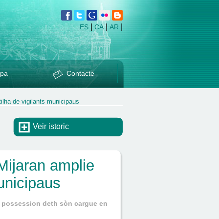
|
|
|
ES
CA
AR
pa
Contacte
ilha de vigilants municipaus
Veir istoric
Mijaran amplie
municipaus
àn possession deth sòn cargue en