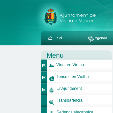
Inici
Agenda
Menu
Víuer en Vielha
Torisme en Vielha
Er Ajuntament
Transparéncia
Sedença electronica