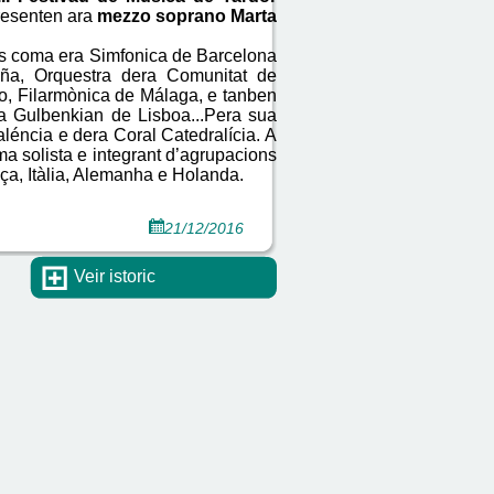
resenten ara
mezzo soprano Marta
aís coma era Simfonica de Barcelona
aña,
Orquestra dera Comunitat de
ao, Filarmònica de Málaga, e tanben
a Gulbenkian de Lisboa...Pera sua
léncia e dera Coral Catedralícia. A
ma solista e integrant d’agrupacions
ça, Itàlia, Alemanha e Holanda.
21/12/2016
Veir istoric