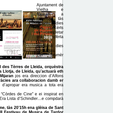
Ajuntament de
Vielha e
Mijaran a
organizat tàs
pròplèu dies
dus concèrts
tà completar
era ofèrta
culturau
d’aguesti dies
de Nadau.
Eth prumèr
l des Tèrres de Lleida, orquèstra
 Llotja, de Lleida, qu’actuarà eth
Mijaran
jos era direccion d’Alfons
gràcies ara collaboracion damb er
h d’apropar era musica a tota era
“Còrdes de Cine” e ei inspirat en
 Era Lista d’Schindler…e compdarà
me, tàs 20’15h ena glèisa de Sant
II Festivau de Musica de Tardor