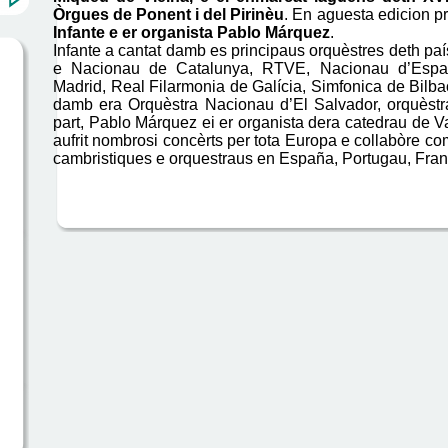
Òrgues de Ponent i del Pirinèu
. En aguesta edicion p
Infante e er organista Pablo Márquez
.
Infante a cantat damb es principaus orquèstres deth p
e Nacionau de Catalunya, RTVE, Nacionau d’Esp
Madrid, Real Filarmonia de Galícia, Simfonica de Bilb
damb era Orquèstra Nacionau d’El Salvador, orquèstr
part, Pablo Márquez ei er organista dera catedrau de Va
aufrit nombrosi concèrts per tota Europa e collabòre co
cambristiques e orquestraus en España, Portugau, Fran