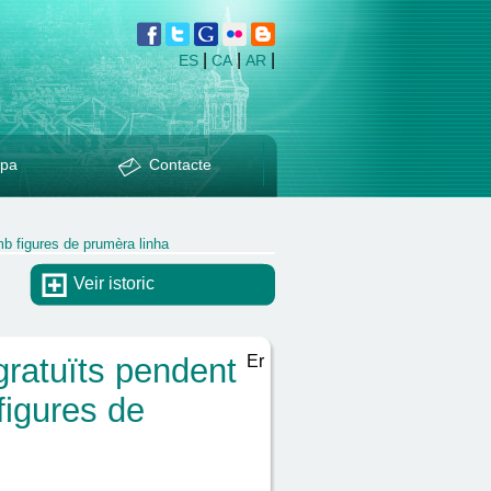
|
|
|
ES
CA
AR
pa
Contacte
b figures de prumèra linha
Veir istoric
gratuïts pendent
Er
igures de