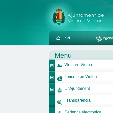
Inici
Agen
Menu
Víuer en Vielha
Torisme en Vielha
Er Ajuntament
Transparéncia
Sedença electronica