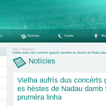
da
Notícies
Guida
Ma
Inici
>
Notícies
>
Vielha aufrís dus concèrts gratuïts pendent es hèstes de Nadau dam
Notícies
Vielha aufrís dus concèrts 
es hèstes de Nadau damb f
prumèra linha