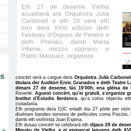
Eth 27 de deseme Vielha
acuelherà ara Orquèstra Julià
Carbonell e eth 29 serà eth
torn dera XVIII edicion deth
Festivau d’Òrgues de Ponent e
deth Pirenèu, damb Marta
Infante, mezzo soprano, e
Pablo Márquez, organista
concèrt serà a cargue dera
Orquèstra Julià Carbonel
titulara der Auditòri Enric Granados e deth Teatre La
dimars 27 de deseme, tàs 19’00h, ena glèisa de 
Reverté.
Aguest concèrt, qu’ei gratuït, s’organize 
Institut d’Estudis Ilerdencs
, qu’a coma objectiu et
ciutadania.
Eth programa dera OJC entath dia 27 pòrte per nòm 
diuèrses bandes sonores de pellicules coma Psicòsi,
damb eth violinista Joan Espina.
Eth dusau concèrt se celebrarà eth
dijaus 29 de dese
Miquèu de Vielha, e ei enmarcat laguens deth XVI