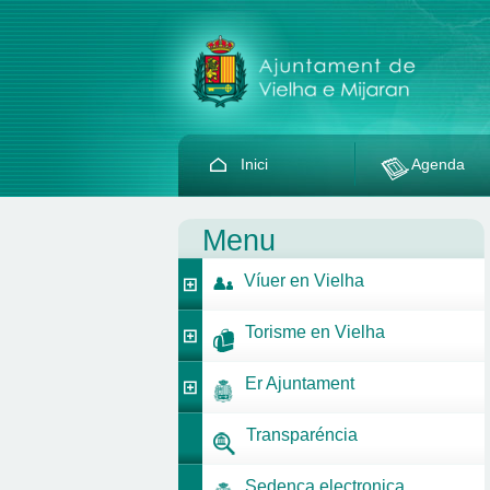
Inici
Agenda
Menu
Víuer en Vielha
Torisme en Vielha
Er Ajuntament
Transparéncia
Sedença electronica