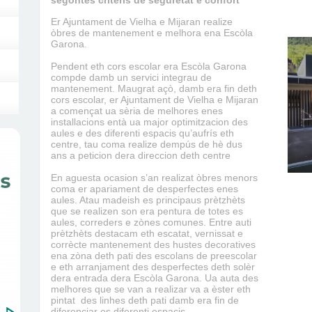
segontes critèris de seguretat e confort
Er Ajuntament de Vielha e Mijaran realize
òbres de mantenement e melhora ena Escòla
Garona.
Pendent eth cors escolar era Escòla Garona
compde damb un servici integrau de
mantenement. Maugrat açò, damb era fin deth
cors escolar, er Ajuntament de Vielha e Mijaran
a començat ua sèria de melhores enes
installacions entà ua major optimitzacion des
aules e des diferenti espacis qu’aufrís eth
centre, tau coma realize dempús de hè dus
ans a peticion dera direccion deth centre
En aguesta ocasion s’an realizat òbres menors
coma er apariament de desperfectes enes
aules. Atau madeish es principaus prètzhèts
que se realizen son era pentura de totes es
aules, correders e zònes comunes. Entre auti
prètzhèts destacam eth escatat, vernissat e
corrècte mantenement des hustes decoratives
ena zòna deth pati des escolans de preescolar
e eth arranjament des desperfectes deth solèr
dera entrada dera Escòla Garona. Ua auta des
melhores que se van a realizar va a èster eth
pintat des linhes deth pati damb era fin de
diferenciar es diferenti espacis.