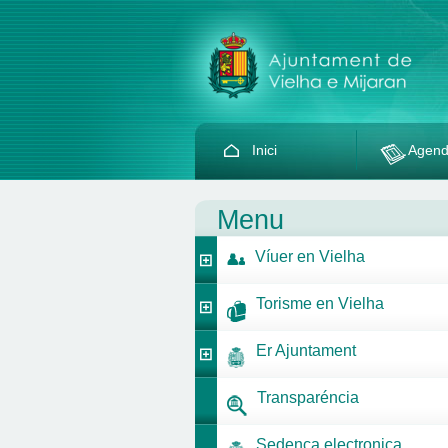
Inici
Agen
Menu
Víuer en Vielha
Torisme en Vielha
Er Ajuntament
Transparéncia
Sedença electronica