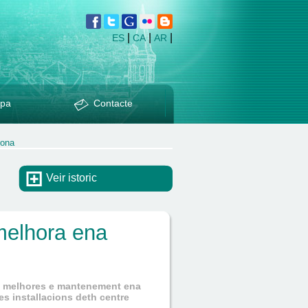
|
|
|
ES
CA
AR
pa
Contacte
rona
Veir istoric
elhora ena
 de melhores e mantenement ena
es installacions deth centre