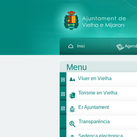
Inici
Agen
Menu
Víuer en Vielha
Torisme en Vielha
Er Ajuntament
Transparéncia
Sedença electronica