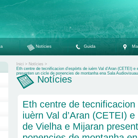
da
Notícies
Guida
Ma
Inici
>
Notícies
>
Eth centre de tecnificacion d’espòrts de iuèrn Val d’Aran (CETEI) e 
presenten un cicle de ponencies de montanha ena Sala Audiovisuau
Notícies
Eth centre de tecnificacion
iuèrn Val d’Aran (CETEI) e
de Vielha e Mijaran present
ponencies de montanha en