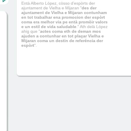
Entà Alberto López, còsso d’espòrts der
ajuntament de Vielha e Mijaran "
des der
ajuntament de Vielha e Mijaran contunham
en tot trabalhar ena promocion der espòrt
coma era melhor via pe entà promòir valors
e un estil de vida saludable
." Ath delà López
ahig que "
actes coma eth de deman mos
ajuden a contunhar en tot plaçar Vielha e
Mijaran coma un destin de referéncia der
espòrt
".