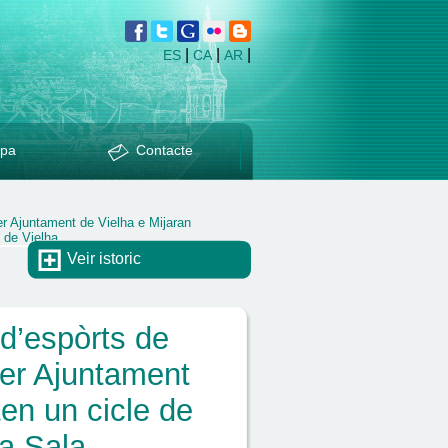
|
|
|
ES
CA
AR
pa
Contacte
er Ajuntament de Vielha e Mijaran
 de Vielha
Veir istoric
 d’espòrts de
 er Ajuntament
en un cicle de
a Sala