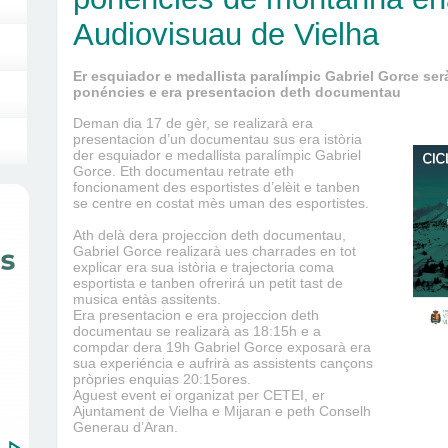
Audiovisuau de Vielha
Er esquiador e medallista paralímpic Gabriel Gorce serà
ponéncies e era presentacion deth documentau
Deman dia 17 de gèr, se realizarà era
presentacion d’un documentau sus era istòria
der esquiador e medallista paralímpic Gabriel
Gorce. Eth documentau retrate eth
foncionament des esportistes d’elèit e tanben
se centre en costat mès uman des esportistes.
Ath delà dera projeccion deth documentau,
Gabriel Gorce realizarà ues charrades en tot
explicar era sua istòria e trajectoria coma
esportista e tanben ofrerirá un petit tast de
musica entàs assitents.
Era presentacion e era projeccion deth
documentau se realizarà as 18:15h e a
compdar dera 19h Gabriel Gorce exposarà era
sua experiéncia e aufrirà as assistents cançons
pròpries enquias 20:15ores.
Aguest event ei organizat per CETEI, er
Ajuntament de Vielha e Mijaran e peth Conselh
Generau d’Aran.