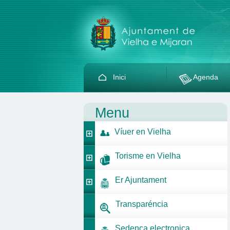
Inici
Agenda
Menu
Víuer en Vielha
Torisme en Vielha
Er Ajuntament
Transparéncia
Sedença electronica