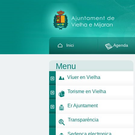
Inici
Agenda
Menu
Víuer en Vielha
Torisme en Vielha
Er Ajuntament
Transparéncia
Sedença electronica