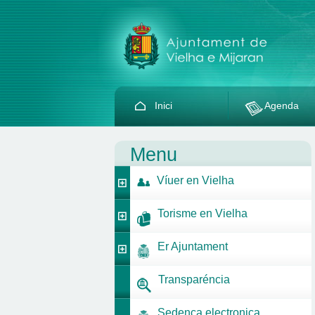
Inici
Agenda
Menu
Víuer en Vielha
Torisme en Vielha
Er Ajuntament
Transparéncia
Sedença electronica