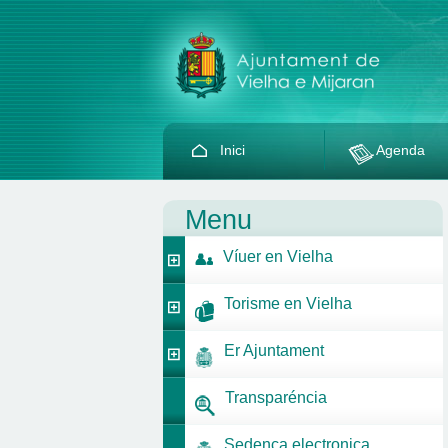
Inici
Agenda
Menu
Víuer en Vielha
Torisme en Vielha
Er Ajuntament
Transparéncia
Sedença electronica