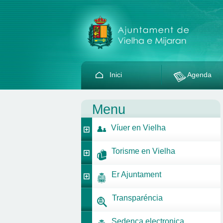
Inici
Agenda
Menu
Víuer en Vielha
Torisme en Vielha
Er Ajuntament
Transparéncia
Sedença electronica