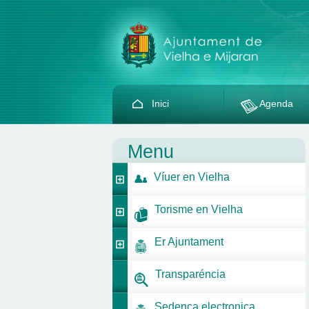
Inici
Agenda
Menu
Víuer en Vielha
Torisme en Vielha
Er Ajuntament
Transparéncia
Sedença electronica