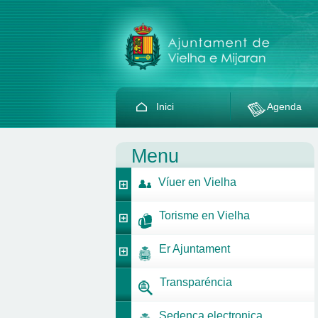
Inici
Agenda
Menu
Víuer en Vielha
Torisme en Vielha
Er Ajuntament
Transparéncia
Sedença electronica