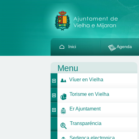
Inici
Agenda
Menu
Víuer en Vielha
Torisme en Vielha
Er Ajuntament
Transparéncia
Sedença electronica