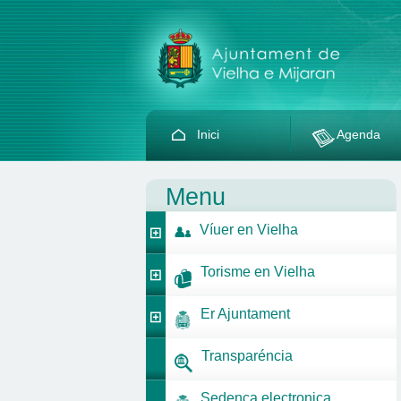
Inici
Agenda
Menu
Víuer en Vielha
Torisme en Vielha
Er Ajuntament
Transparéncia
Sedença electronica