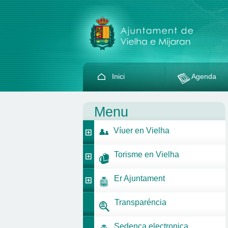
Inici
Agenda
Menu
Víuer en Vielha
Torisme en Vielha
Er Ajuntament
Transparéncia
Sedença electronica