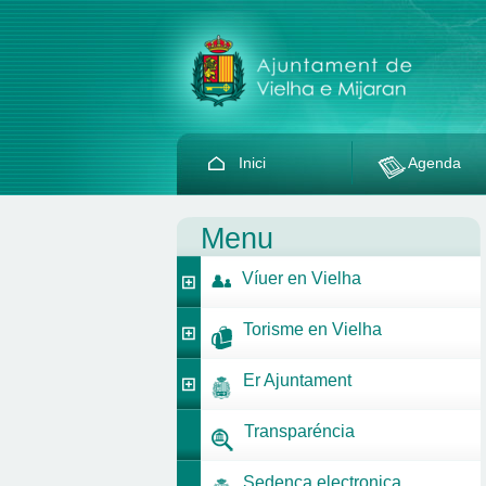
Inici
Agenda
Menu
Víuer en Vielha
Torisme en Vielha
Er Ajuntament
Transparéncia
Sedença electronica