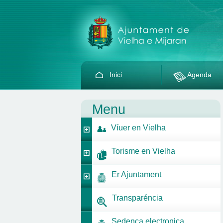
Inici
Agenda
Menu
Víuer en Vielha
Torisme en Vielha
Er Ajuntament
Transparéncia
Sedença electronica