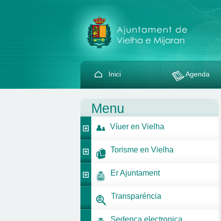
Inici
Agenda
Menu
Víuer en Vielha
Torisme en Vielha
Er Ajuntament
Transparéncia
Sedença electronica