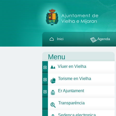
Inici
Agenda
Menu
Víuer en Vielha
Torisme en Vielha
Er Ajuntament
Transparéncia
Sedença electronica